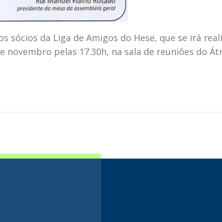
 sócios da Liga de Amigos do Hese, que se irá reali
e novembro pelas 17.30h, na sala de reuniões do Átr