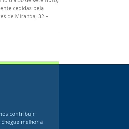
ximo dia 30 de setembro,
mente cedidas pela
hes de Miranda, 32 –
mos contribuir
s chegue melhor a