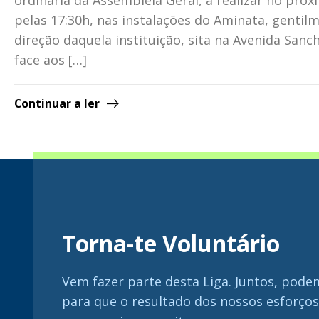
ordinária da Assembleia Geral, a realizar no pró
pelas 17:30h, nas instalações do Aminata, gentil
direção daquela instituição, sita na Avenida Sanc
face aos […]
Continuar a ler
Torna-te Voluntário
Vem fazer parte desta Liga. Juntos, pode
para que o resultado dos nossos esforço