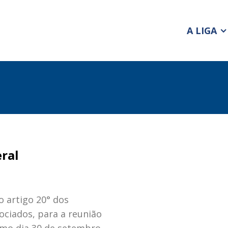
A LIGA
ral
 artigo 20° dos
ociados, para a reunião