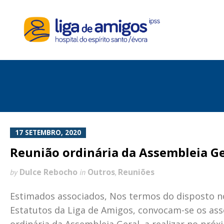
17 SETEMBRO, 2020
Reunião ordinária da Assembleia Ge
Dulce Rebocho
Outros
Reuniões
by
in
,
Estimados associados, Nos termos do disposto no
Estatutos da Liga de Amigos, convocam-se os ass