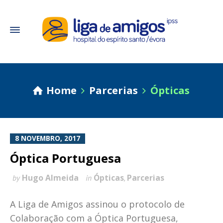
Home
Parcerias
Ópticas
8 NOVEMBRO, 2017
Óptica Portuguesa
Hugo Almeida
Ópticas
Parcerias
by
in
,
A Liga de Amigos assinou o protocolo de
Colaboração com a Óptica Portuguesa,